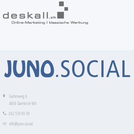
Gartenweg 6
4656 Starrkirch-Wil
062 559 85 59
info@juno.social